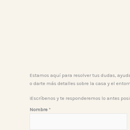
Estamos aquí para resolver tus dudas, ayuda
o darte más detalles sobre la casa y el entor
¡Escríbenos y te responderemos lo antes posi
d
Nombre
*
u
d
a