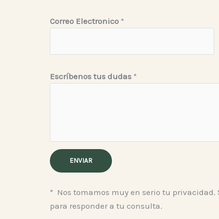
s
Correo Electronico
*
E
l
e
c
Escríbenos tus dudas
*
t
r
o
n
i
c
ENVIAR
o
*
* Nos tomamos muy en serio tu privacidad. 
para responder a tu consulta.