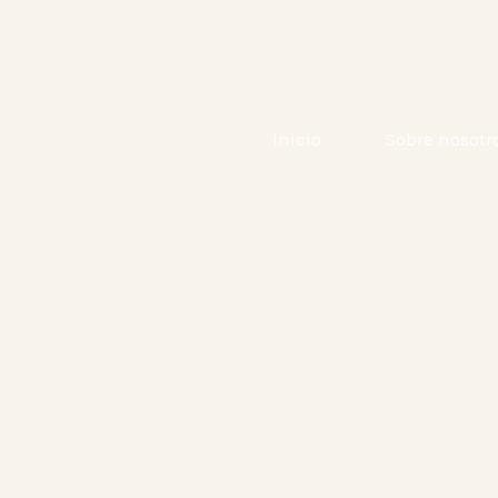
Ir
al
contenido
Inicio
Sobre nosotr