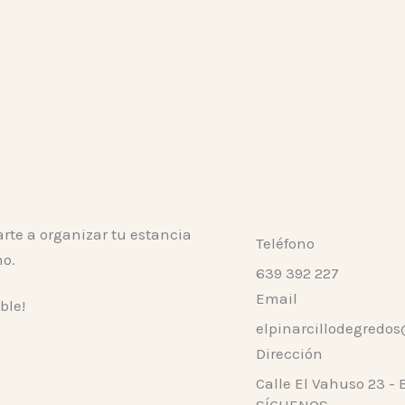
rte a organizar tu estancia
Teléfono
no.
639 392 227
Email
ble!
elpinarcillodegred
Dirección
Calle El Vahuso 23 -